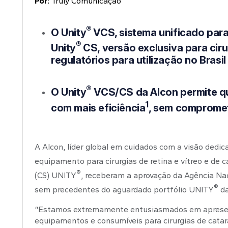
Por:
Truly Comunicação
®
O Unity
VCS, sistema unificado
para
®
Unity
CS, versão exclusiva para cir
regulatórios para utilização no Brasil
®
O Unity
VCS/CS da Alcon permite que
1
com mais eficiência
, sem comprome
A Alcon, líder global em cuidados com a visão dedic
equipamento para cirurgias de retina e vítreo e de 
®
(CS) UNITY
, receberam a aprovação da Agência Nac
®
sem precedentes do aguardado portfólio UNITY
da
“Estamos extremamente entusiasmados em apresenta
equipamentos e consumíveis para cirurgias de cata