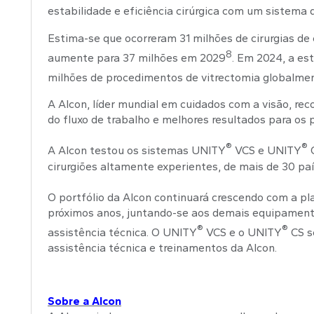
estabilidade e eficiência cirúrgica com um sistema d
Estima-se que ocorreram 31 milhões de cirurgias d
8
aumente para 37 milhões em 2029
. Em 2024, a es
milhões de procedimentos de vitrectomia globalme
A Alcon, líder mundial em cuidados com a visão, r
do fluxo de trabalho e melhores resultados para os 
®
®
A Alcon testou os sistemas UNITY
VCS e UNITY
C
cirurgiões altamente experientes, de mais de 30 paí
O portfólio da Alcon continuará crescendo com a p
próximos anos, juntando-se aos demais equipamento
®
®
assistência técnica. O UNITY
VCS e o UNITY
CS s
assistência técnica e treinamentos da Alcon.
Sobre a Alcon