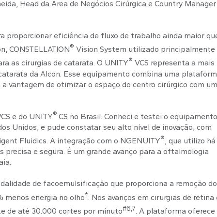
lmeida, Head da Área de Negócios Cirúrgica e Country Manager
 proporcionar eficiência de fluxo de trabalho ainda maior que
®
lcon, CONSTELLATION
Vision System utilizado principalmente
®
ra as cirurgias de catarata. O UNITY
VCS representa a mais
de catarata da Alcon. Esse equipamento combina uma platafor
ca a vantagem de otimizar o espaço do centro cirúrgico com u
®
CS e do UNITY
CS no Brasil. Conheci e testei o equipament
os Unidos, e pude constatar seu alto nível de inovação, com
®
igent Fluidics. A integração com o NGENUITY
, que utilizo h
is precisa e segura. É um grande avanço para a oftalmologia
aia
.
dalidade de facoemulsificação que proporciona a remoção do
*
0% menos energia no olho
. Nos avanços em cirurgias de retina 
#6,7
rte de até 30.000 cortes por minuto
. A plataforma oferece