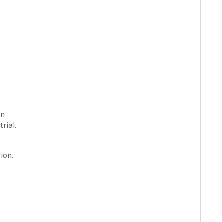
on
rial.
ion.