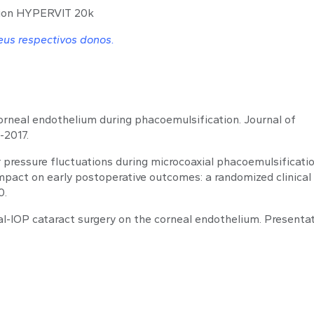
tion HYPERVIT 20k
eus respectivos donos.
 corneal endothelium during phacoemulsification. Journal of
-2017.
r pressure fluctuations during microcoaxial phacoemulsificati
impact on early postoperative outcomes: a randomized clinical t
0.
al-IOP cataract surgery on the corneal endothelium. Presentat