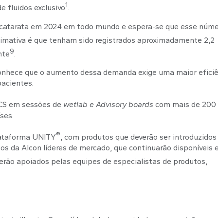
1
e fluidos exclusivo
.
e catarata em 2024 em todo mundo e espera-se que esse núm
timativa é que tenham sido registrados aproximadamente 2,2
9
nte
.
econhece que o aumento dessa demanda exige uma maior efici
pacientes.
S em sessões de
wetlab e Advisory boards
com mais de 200
ses.
®
lataforma UNITY
, com produtos que deverão ser introduzidos
s da Alcon líderes de mercado, que continuarão disponíveis 
erão apoiados pelas equipes de especialistas de produtos,