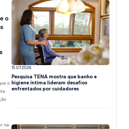
 e o
os
s
15.07.2026
Pesquisa TENA mostra que banho e
higiene íntima lideram desafios
que o
enfrentados por cuidadores
ata
ção
or na