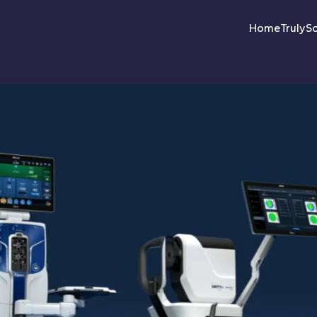
Home
Truly
So