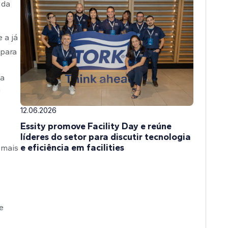
 da
 a já
 para
ma
m
12.06.2026
o
Essity promove Facility Day e reúne
líderes do setor para discutir tecnologia
e eficiência em facilities
á mais
e