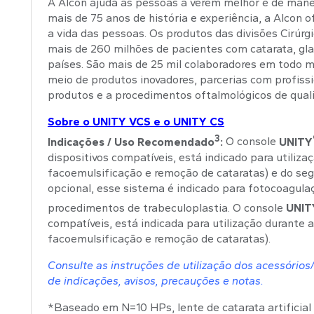
A Alcon ajuda as pessoas a verem melhor e de manei
mais de 75 anos de história e experiência, a Alcon 
a vida das pessoas. Os produtos das divisões Cirúr
mais de 260 milhões de pacientes com catarata, gla
países. São mais de 25 mil colaboradores em todo m
meio de produtos inovadores, parcerias com profis
produtos e a procedimentos oftalmológicos de qual
Sobre o UNITY VCS e o UNITY CS
3
Indicações / Uso Recomendado
:
O console
UNITY
dispositivos compatíveis, está indicado para utiliza
facoemulsificação e remoção de cataratas) e do segm
opcional, esse sistema é indicado para fotocoagulaçã
procedimentos de trabeculoplastia. O console
UNIT
compatíveis, está indicada para utilização durante a
facoemulsificação e remoção de cataratas).
Consulte as instruções de utilização dos acessório
de indicações, avisos, precauções e notas.
*Baseado em N=10 HPs, lente de catarata artific