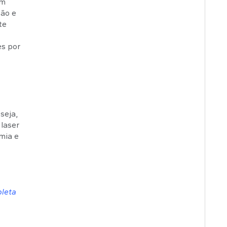
om
são e
te
es por
seja,
 laser
omia e
pleta