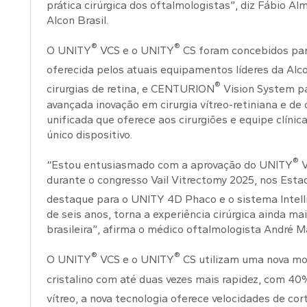
prática cirúrgica dos oftalmologistas”, diz Fábio A
Alcon Brasil.
®
®
O UNITY
VCS e o UNITY
CS foram concebidos para
oferecida pelos atuais equipamentos líderes da A
®
cirurgias de retina, e CENTURION
Vision System pa
avançada inovação em cirurgia vítreo-retiniana e 
unificada que oferece aos cirurgiões e equipe clíni
único dispositivo.
®
“Estou entusiasmado com a aprovação do UNITY
V
durante o congresso Vail Vitrectomy 2025, nos Estad
destaque para o UNITY 4D Phaco e o sistema Intell
de seis anos, torna a experiência cirúrgica ainda ma
brasileira”, afirma o médico oftalmologista André M
®
®
O UNITY
VCS e o UNITY
CS utilizam uma nova mo
cristalino com até duas vezes mais rapidez, com 4
vítreo, a nova tecnologia oferece velocidades de co