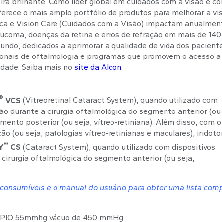
ra brilhante. Como líder global em cuidados com a visão e c
oferece o mais amplo portfólio de produtos para melhorar a vi
gica e Vision Care (Cuidados com a Visão) impactam anualmen
ucoma, doenças da retina e erros de refração em mais de 140
undo, dedicados a aprimorar a qualidade de vida dos pacient
sionais de oftalmologia e programas que promovem o acesso a
idade. Saiba mais no
site da Alcon
.
®
VCS
(Vitreoretinal Cataract System), quando utilizado com
ção durante a cirurgia oftalmológica do segmento anterior (ou 
ento posterior (ou seja, vítreo-retiniana). Além disso, com o
o (ou seja, patologias vítreo-retinianas e maculares), iridot
®
Y
CS
(Cataract System), quando utilizado com dispositivos
 cirurgia oftalmológica do segmento anterior (ou seja,
s/consumíveis e o manual do usuário para obter uma lista com
ial PIO 55mmhg vácuo de 450 mmHg