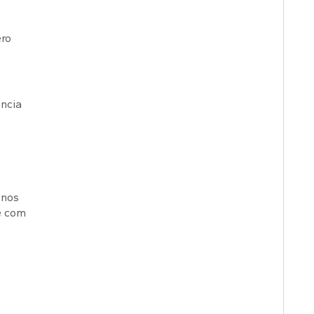
ero
ência
 nos
e com