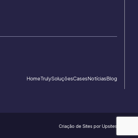
Home
Truly
Soluções
Cases
Notícias
Blog
Criação de Sites por
Upsites