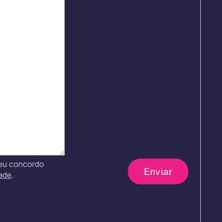
 eu concordo
dade
.