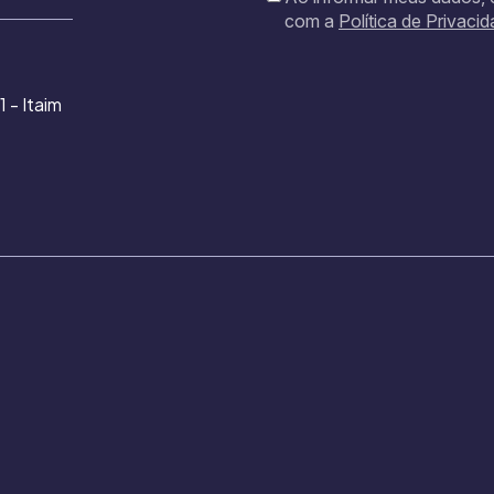
com a
Política de Privaci
1 - Itaim