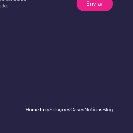
dade
.
Home
Truly
Soluções
Cases
Notícias
Blog